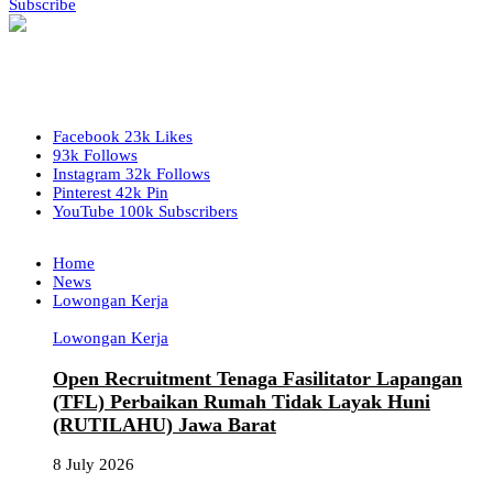
Subscribe
Facebook
23k
Likes
93k
Follows
Instagram
32k
Follows
Pinterest
42k
Pin
YouTube
100k
Subscribers
Home
News
Lowongan Kerja
Lowongan Kerja
Open Recruitment Tenaga Fasilitator Lapangan
(TFL) Perbaikan Rumah Tidak Layak Huni
(RUTILAHU) Jawa Barat
8 July 2026