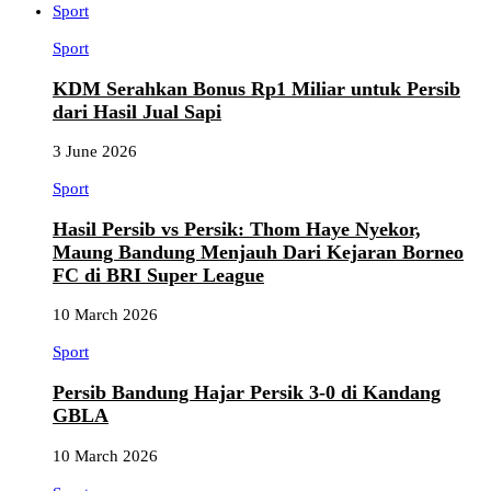
Sport
Sport
KDM Serahkan Bonus Rp1 Miliar untuk Persib
dari Hasil Jual Sapi
3 June 2026
Sport
Hasil Persib vs Persik: Thom Haye Nyekor,
Maung Bandung Menjauh Dari Kejaran Borneo
FC di BRI Super League
10 March 2026
Sport
Persib Bandung Hajar Persik 3-0 di Kandang
GBLA
10 March 2026