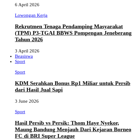
6 April 2026
Lowongan Kerja
Rekrutmen Tenaga Pendamping Masyarakat
(TPM) P3-TGAI BBWS Pompengan Jeneberang
Tahun 2026
3 April 2026
Beasiswa
Sport
Sport
KDM Serahkan Bonus Rp1 Miliar untuk Persib
dari Hasil Jual Sapi
3 June 2026
Sport
Hasil Persib vs Persik: Thom Haye Nyekor,
Maung Bandung Menjauh Dari Kejaran Borneo
FC di BRI Super League