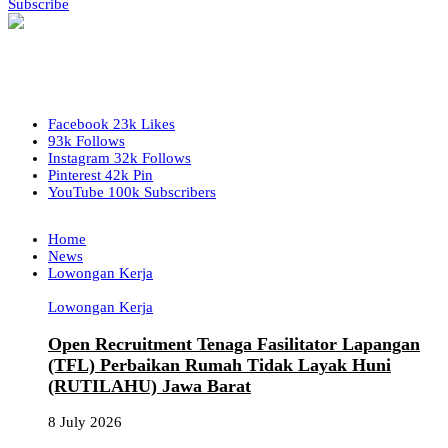
Subscribe
Facebook
23k
Likes
93k
Follows
Instagram
32k
Follows
Pinterest
42k
Pin
YouTube
100k
Subscribers
Home
News
Lowongan Kerja
Lowongan Kerja
Open Recruitment Tenaga Fasilitator Lapangan
(TFL) Perbaikan Rumah Tidak Layak Huni
(RUTILAHU) Jawa Barat
8 July 2026