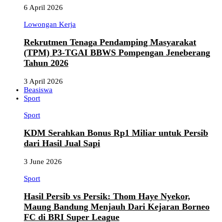
6 April 2026
Lowongan Kerja
Rekrutmen Tenaga Pendamping Masyarakat
(TPM) P3-TGAI BBWS Pompengan Jeneberang
Tahun 2026
3 April 2026
Beasiswa
Sport
Sport
KDM Serahkan Bonus Rp1 Miliar untuk Persib
dari Hasil Jual Sapi
3 June 2026
Sport
Hasil Persib vs Persik: Thom Haye Nyekor,
Maung Bandung Menjauh Dari Kejaran Borneo
FC di BRI Super League