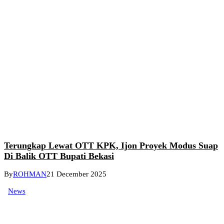
Terungkap Lewat OTT KPK, Ijon Proyek Modus Suap
Di Balik OTT Bupati Bekasi
By
ROHMAN
21 December 2025
News