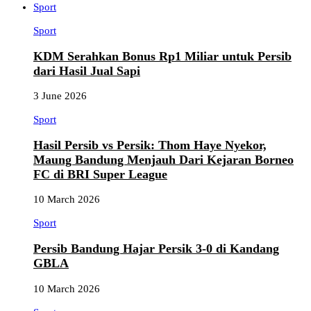
Sport
Sport
KDM Serahkan Bonus Rp1 Miliar untuk Persib
dari Hasil Jual Sapi
3 June 2026
Sport
Hasil Persib vs Persik: Thom Haye Nyekor,
Maung Bandung Menjauh Dari Kejaran Borneo
FC di BRI Super League
10 March 2026
Sport
Persib Bandung Hajar Persik 3-0 di Kandang
GBLA
10 March 2026