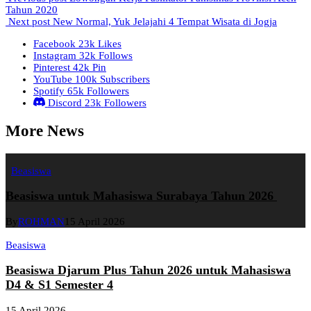
Tahun 2020
Next post
New Normal, Yuk Jelajahi 4 Tempat Wisata di Jogja
Facebook
23k
Likes
Instagram
32k
Follows
Pinterest
42k
Pin
YouTube
100k
Subscribers
Spotify
65k
Followers
Discord
23k
Followers
More News
Beasiswa
Beasiswa untuk Mahasiswa Surabaya Tahun 2026
By
ROHMAN
15 April 2026
Beasiswa
Beasiswa Djarum Plus Tahun 2026 untuk Mahasiswa
D4 & S1 Semester 4
15 April 2026