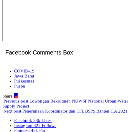
Facebook Comments Box
COVID-19
Jawa Barat
Puskesmas
Puspa
Share
Previous post
Lowongan Rekrutmen NUWSP National Urban Water
Supply Project
Next post
Penerimaan Koordinator dan TFL BSPS Banten T.A 2021
Facebook
23k
Likes
Instagram
32k
Follows
Pinterest
42k
Pin