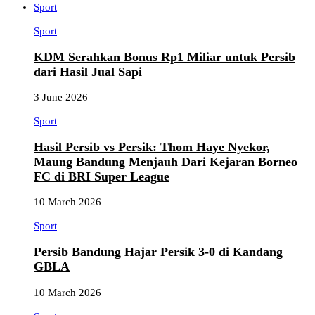
Sport
Sport
KDM Serahkan Bonus Rp1 Miliar untuk Persib
dari Hasil Jual Sapi
3 June 2026
Sport
Hasil Persib vs Persik: Thom Haye Nyekor,
Maung Bandung Menjauh Dari Kejaran Borneo
FC di BRI Super League
10 March 2026
Sport
Persib Bandung Hajar Persik 3-0 di Kandang
GBLA
10 March 2026