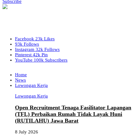
Subscribe
Facebook
23k
Likes
93k
Follows
Instagram
32k
Follows
Pinterest
42k
Pin
YouTube
100k
Subscribers
Home
News
Lowongan Kerja
Lowongan Kerja
Open Recruitment Tenaga Fasilitator Lapangan
(TFL) Perbaikan Rumah Tidak Layak Huni
(RUTILAHU) Jawa Barat
8 July 2026