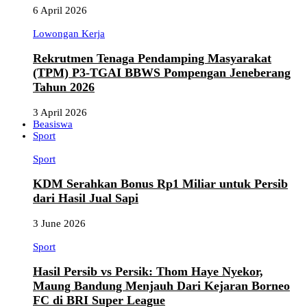
6 April 2026
Lowongan Kerja
Rekrutmen Tenaga Pendamping Masyarakat
(TPM) P3-TGAI BBWS Pompengan Jeneberang
Tahun 2026
3 April 2026
Beasiswa
Sport
Sport
KDM Serahkan Bonus Rp1 Miliar untuk Persib
dari Hasil Jual Sapi
3 June 2026
Sport
Hasil Persib vs Persik: Thom Haye Nyekor,
Maung Bandung Menjauh Dari Kejaran Borneo
FC di BRI Super League