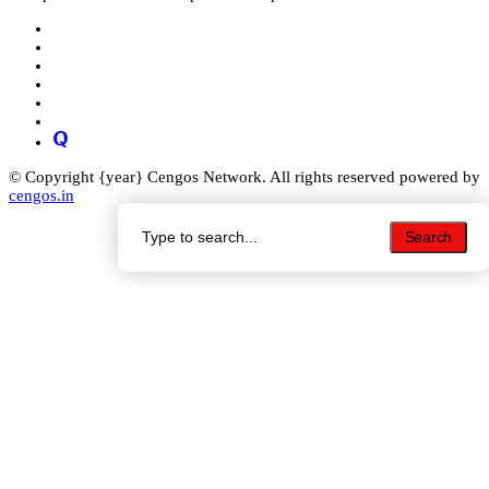
© Copyright {year} Cengos Network. All rights reserved powered by
cengos.in
Search
Search
Search