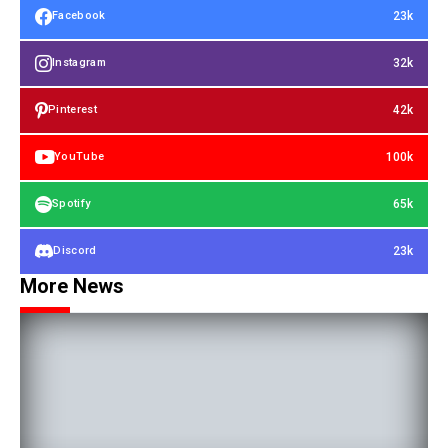
23k
Facebook
32k
Instagram
42k
Pinterest
100k
YouTube
65k
Spotify
23k
Discord
More News