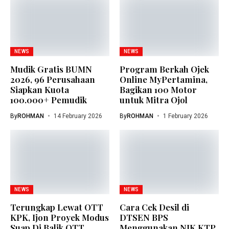
NEWS
NEWS
Mudik Gratis BUMN
Program Berkah Ojek
2026, 96 Perusahaan
Online MyPertamina,
Siapkan Kuota
Bagikan 100 Motor
100.000+ Pemudik
untuk Mitra Ojol
By
ROHMAN
14 February 2026
By
ROHMAN
1 February 2026
NEWS
NEWS
Terungkap Lewat OTT
Cara Cek Desil di
KPK, Ijon Proyek Modus
DTSEN BPS
Suap Di Balik OTT
Menggunakan NIK KTP