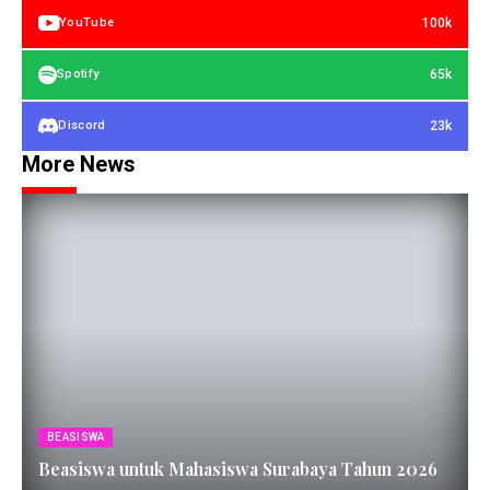
100k
YouTube
65k
Spotify
23k
Discord
More News
BEASISWA
Beasiswa untuk Mahasiswa Surabaya Tahun 2026