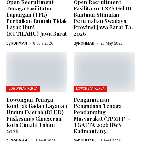
Open Recruitment
Open Recruitment
Tenaga Fasilitator
Fasilitator BSPS Gel III
Lapangan (TFL)
Bantuan Stimulan
Perbaikan Rumah Tidak
Perumahan Swadaya
Layak Huni
Provinsi Jawa Barat TA.
(RUTILAHU) Jawa Barat
2026
By
ROHMAN
8 July 2026
By
ROHMAN
20 May 2026
LOWONGAN KERJA
LOWONGAN KERJA
Lowongan Tenaga
Pengumuman:
Kontrak Badan Layanan
Pengadaan Tenaga
Umum Daerah (BLUD)
Pendamping
Puskesmas Cipageran
Masyarakat (TPM) P3-
Kota Cimahi Tahun
TGAI TA 2026 BWS
2026
Kalimantan3
By
ROHMAN
15 April 2026
By
ROHMAN
6 April 2026