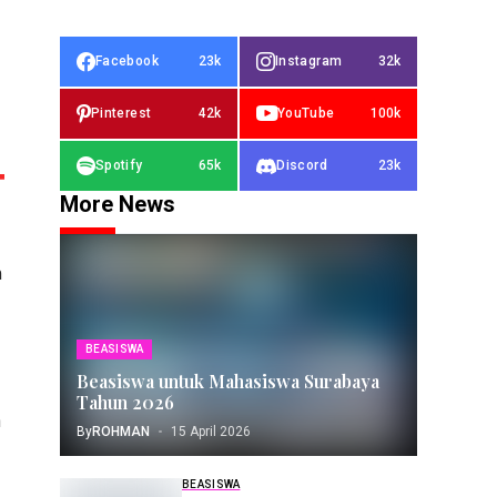
Facebook
23k
Instagram
32k
Pinterest
42k
YouTube
100k
Spotify
65k
Discord
23k
More News
n
BEASISWA
Beasiswa untuk Mahasiswa Surabaya
Tahun 2026
a
By
ROHMAN
15 April 2026
BEASISWA