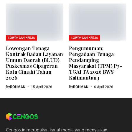
LOWONGAN KERJA
LOWONGAN KERJA
Lowongan Tenaga
Pengumuman:
Kontrak Badan Layanan
Pengadaan Tenaga
Umum Daerah (BLUD)
Pendamping
Puskesmas Cipageran
Masyarakat (TPM) P3-
Kota Cimahi Tahun
TGAI TA 2026 BWS
2026
Kalimantan3
By
ROHMAN
15 April 2026
By
ROHMAN
6 April 2026
Cengos.in merupakan kanal media yang menyajikan