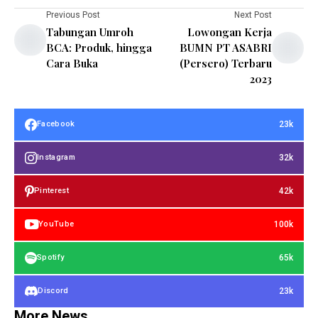
Previous Post
Next Post
Tabungan Umroh
Lowongan Kerja
BCA: Produk, hingga
BUMN PT ASABRI
Cara Buka
(Persero) Terbaru
2023
23k
Facebook
32k
Instagram
42k
Pinterest
100k
YouTube
65k
Spotify
23k
Discord
More News