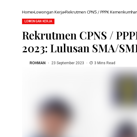
Home
Lowongan Kerja
Rekrutmen CPNS / PPPK Kemenkumham T
LOWONGAN KERJA
Rekrutmen CPNS / PP
2023: Lulusan SMA/SMK,
ROHMAN
23 September 2023
3 Mins Read