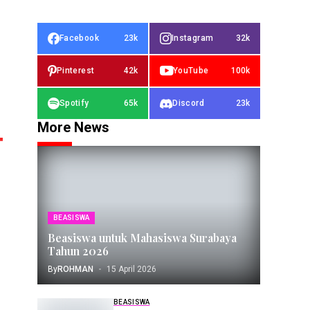
Facebook
23k
Instagram
32k
Pinterest
42k
YouTube
100k
Spotify
65k
Discord
23k
More News
BEASISWA
Beasiswa untuk Mahasiswa Surabaya
Tahun 2026
By
ROHMAN
15 April 2026
BEASISWA