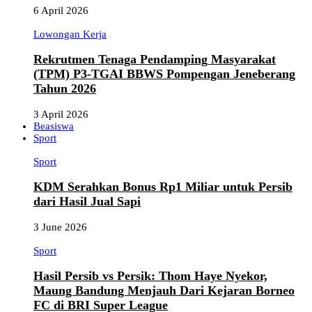
6 April 2026
Lowongan Kerja
Rekrutmen Tenaga Pendamping Masyarakat
(TPM) P3-TGAI BBWS Pompengan Jeneberang
Tahun 2026
3 April 2026
Beasiswa
Sport
Sport
KDM Serahkan Bonus Rp1 Miliar untuk Persib
dari Hasil Jual Sapi
3 June 2026
Sport
Hasil Persib vs Persik: Thom Haye Nyekor,
Maung Bandung Menjauh Dari Kejaran Borneo
FC di BRI Super League