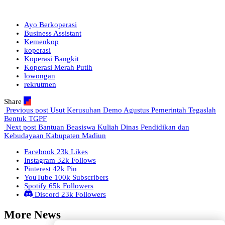
Ayo Berkoperasi
Business Assistant
Kemenkop
koperasi
Koperasi Bangkit
Koperasi Merah Putih
lowongan
rekrutmen
Share
Previous post
Usut Kerusuhan Demo Agustus Pemerintah Tegaslah
Bentuk TGPF
Next post
Bantuan Beasiswa Kuliah Dinas Pendidikan dan
Kebudayaan Kabupaten Madiun
Facebook
23k
Likes
Instagram
32k
Follows
Pinterest
42k
Pin
YouTube
100k
Subscribers
Spotify
65k
Followers
Discord
23k
Followers
More News