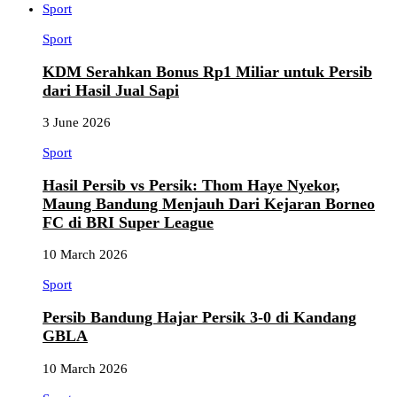
Sport
Sport
KDM Serahkan Bonus Rp1 Miliar untuk Persib
dari Hasil Jual Sapi
3 June 2026
Sport
Hasil Persib vs Persik: Thom Haye Nyekor,
Maung Bandung Menjauh Dari Kejaran Borneo
FC di BRI Super League
10 March 2026
Sport
Persib Bandung Hajar Persik 3-0 di Kandang
GBLA
10 March 2026