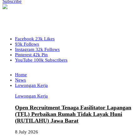
Subscribe
Facebook
23k
Likes
93k
Follows
Instagram
32k
Follows
Pinterest
42k
Pin
YouTube
100k
Subscribers
Home
News
Lowongan Kerja
Lowongan Kerja
Open Recruitment Tenaga Fasilitator Lapangan
(TFL) Perbaikan Rumah Tidak Layak Huni
(RUTILAHU) Jawa Barat
8 July 2026