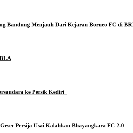
aung Bandung Menjauh Dari Kejaran Borneo FC di BR
 GBLA
ersaudara ke Persik Kediri
 Geser Persija Usai Kalahkan Bhayangkara FC 2-0