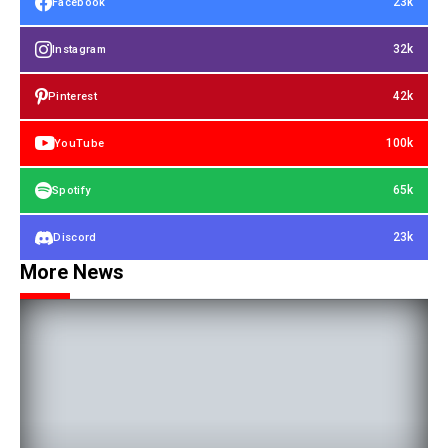
23k
Facebook
32k
Instagram
42k
Pinterest
100k
YouTube
65k
Spotify
23k
Discord
More News