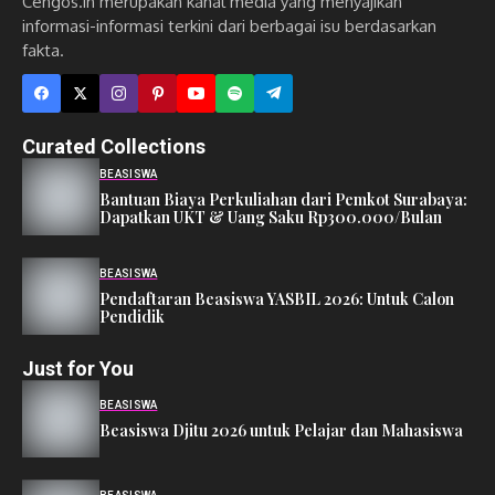
Cengos.in merupakan kanal media yang menyajikan
informasi-informasi terkini dari berbagai isu berdasarkan
fakta.
Curated Collections
BEASISWA
Bantuan Biaya Perkuliahan dari Pemkot Surabaya:
Dapatkan UKT & Uang Saku Rp300.000/Bulan
BEASISWA
Pendaftaran Beasiswa YASBIL 2026: Untuk Calon
Pendidik
Just for You
BEASISWA
Beasiswa Djitu 2026 untuk Pelajar dan Mahasiswa