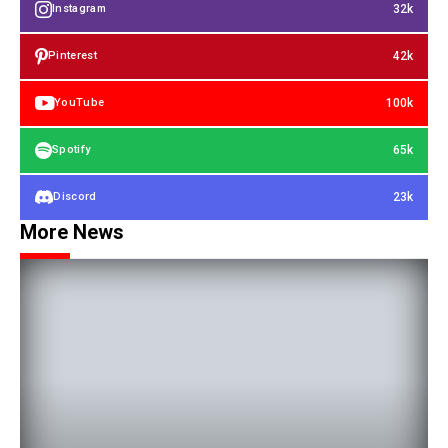
32k
Instagram
42k
Pinterest
100k
YouTube
65k
Spotify
23k
Discord
More News