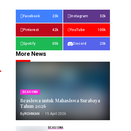
Facebook
23k
Instagram
32k
Pinterest
42k
YouTube
100k
Spotify
65k
Discord
23k
More News
BEASISWA
Beasiswa untuk Mahasiswa Surabaya
Tahun 2026
By
ROHMAN
15 April 2026
BEASISWA