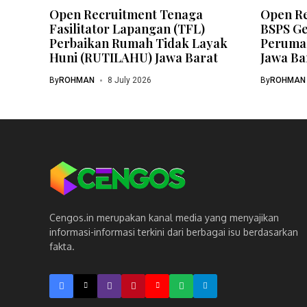
Open Recruitment Tenaga
Open Re
Fasilitator Lapangan (TFL)
BSPS Ge
Perbaikan Rumah Tidak Layak
Perumah
Huni (RUTILAHU) Jawa Barat
Jawa Ba
By
ROHMAN
8 July 2026
By
ROHMAN
Cengos.in merupakan kanal media yang menyajikan
informasi-informasi terkini dari berbagai isu berdasarkan
fakta.