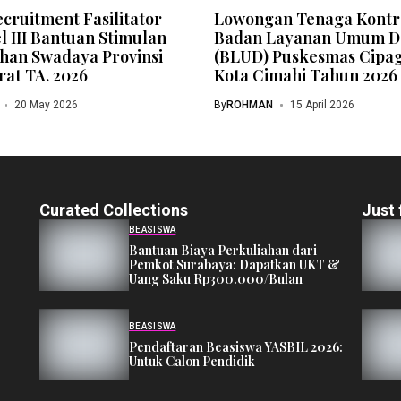
cruitment Fasilitator
Lowongan Tenaga Kont
l III Bantuan Stimulan
Badan Layanan Umum D
an Swadaya Provinsi
(BLUD) Puskesmas Cipa
rat TA. 2026
Kota Cimahi Tahun 2026
20 May 2026
By
ROHMAN
15 April 2026
Curated Collections
Just 
BEASISWA
Bantuan Biaya Perkuliahan dari
Pemkot Surabaya: Dapatkan UKT &
Uang Saku Rp300.000/Bulan
BEASISWA
Pendaftaran Beasiswa YASBIL 2026:
Untuk Calon Pendidik