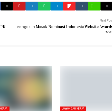
Next Pos
PPK
cengos.in Masuk Nominasi Indonesia Website Award
202
KERJA
LOWONGAN KERJA