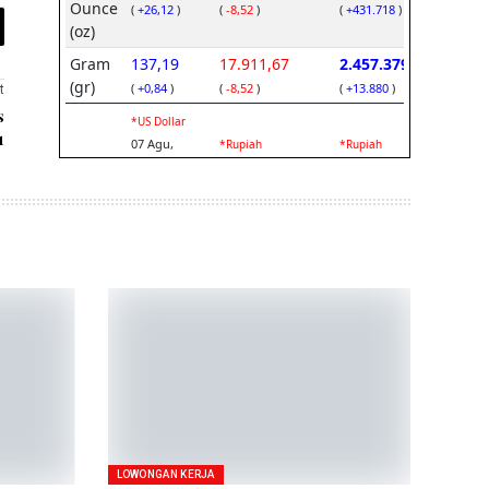
t
s
1
LOWONGAN KERJA