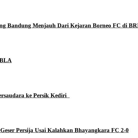
aung Bandung Menjauh Dari Kejaran Borneo FC di BR
 GBLA
ersaudara ke Persik Kediri
 Geser Persija Usai Kalahkan Bhayangkara FC 2-0